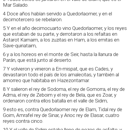
Mar Salado.
4 Doce años habían servido a Quedorlaomer, y en el
decimotercero se rebelaron.
5 Y en el año decimocuarto vino Quedorlaomer, y los reyes
que estaban de su parte, y derrotaron a los refaítas en
Astarot Karnaim, a los zuzitas en Ham, a los emitas en
Save-quiriataim,
6 y a los horeos en el monte de Seir, hasta la llanura de
Parán, que está junto al desierto.
7 Y volvieron y vinieron a En-mispat, que es Cades, y
devastaron todo el país de los amalecitas, y también al
amorreo que habitaba en Hazezontamar.
8 Y salieron el rey de Sodoma, el rey de Gomorra, el rey de
Adma, el rey de Zeboim y el rey de Bela, que es Zoar, y
ordenaron contra ellos batalla en el valle de Sidim;
9 esto es, contra Quedorlaomer rey de Elam, Tidal rey de
Goim, Amrafel rey de Sinar, y Arioc rey de Elasar; cuatro
reyes contra cinco.
10 Y el valle de Sidim estaba lleno de pozos de asfalto; y