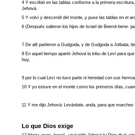
4 Y escribió en las tablas conforme a la primera escritur
Jehová.
5 Y volví y descendí del monte, y puse las tablas en el 
6 (Después salieron los hijos de Israel de Beerot-bene- jaa
7 De allí partieron a Gudgoda, y de Gudgoda a Jotbata, ti
8 En aquel tiempo apartó Jehová la tribu de Leví para que
hoy,
9 por lo cual Leví no tuvo parte ni heredad con sus herm
10 Y yo estuve en el monte como los primeros días, cuar
11 Y me dijo Jehová: Levántate, anda, para que marches de
Lo que Dios exige
12 Ahora, pues, Israel, ¿qué pide Jehová tu Dios de ti, 