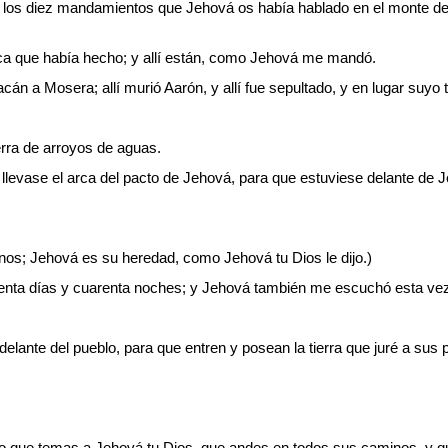
a, los diez mandamientos que Jehová os había hablado en el monte de 
arca que había hecho; y allí están, como Jehová me mandó.
cán a Mosera; allí murió Aarón, y allí fue sepultado, y en lugar suyo 
erra de arroyos de aguas.
 llevase el arca del pacto de Jehová, para que estuviese delante de 
anos; Jehová es su heredad, como Jehová tu Dios le dijo.)
enta días y cuarenta noches; y Jehová también me escuchó esta vez,
lante del pueblo, para que entren y posean la tierra que juré a sus 
sino que temas a Jehová tu Dios, que andes en todos sus caminos, y q