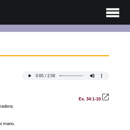
Ex. 34:1-10
madera;
mi mano.