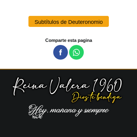
Subtítulos de Deuteronomio
Comparte esta pagina