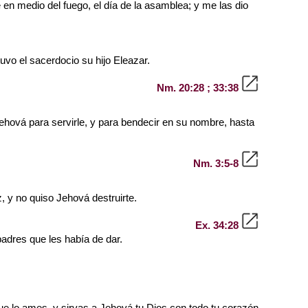
en medio del fuego, el día de la asamblea; y me las dio
tuvo el sacerdocio su hijo Eleazar.
Nm. 20:28 ; 33:38
Jehová para servirle, y para bendecir en su nombre, hasta
Nm. 3:5-8
 y no quiso Jehová destruirte.
Ex. 34:28
padres que les había de dar.
ue lo ames, y sirvas a Jehová tu Dios con todo tu corazón