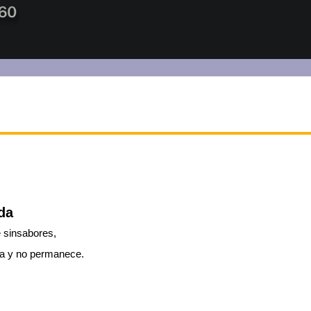
da
e sinsabores,
ra y no permanece.