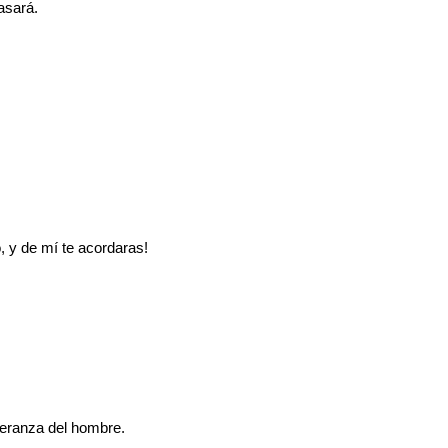
asará.
 y de mí te acordaras!
peranza del hombre.