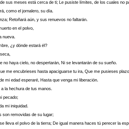
e sus meses está cerca de ti; Le pusiste límites, de los cuales no p
rá, como el jornalero, su día.
anza; Retoñará aún, y sus renuevos no faltarán.
muerto en el polvo,
ta nueva.
mbre, ¿y dónde estará él?
 seca,
e no haya cielo, no despertarán, Ni se levantarán de su sueño.
ue me encubrieses hasta apaciguarse tu ira, Que me pusieses plazo,
 de mi edad esperaré, Hasta que venga mi liberación.
 a la hechura de tus manos.
mi pecado;
da mi iniquidad.
s son removidas de su lugar;
 lleva el polvo de la tierra; De igual manera haces tú perecer la es