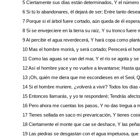
5 Ciertamente sus días están determinados, Y el número d
6 Si tú lo abandonares, él dejará de ser; Entre tanto desea
7 Porque si el árbol fuere cortado, aún queda de él esper
8 Si se envejeciere en la tierra su raíz, Y su tronco fuere 
9 Al percibir el agua reverdecerá, Y hará copa como plan
10 Mas el hombre morirá, y será cortado; Perecerá el ho
11 Como las aguas se van del mar, Y el río se agota y se
12 Así el hombre yace y no vuelve a levantarse; Hasta qu
13 ¡Oh, quién me diera que me escondieses en el Seol, Q
14 Si el hombre muriere, ¿volverá a vivir? Todos los días
15 Entonces llamarás, y yo te responderé; Tendrás afecto
16 Pero ahora me cuentas los pasos, Y no das tregua a 
17 Tienes sellada en saco mi prevaricación, Y tienes cosi
18 Ciertamente el monte que cae se deshace, Y las peña
19 Las piedras se desgastan con el agua impetuosa, que se