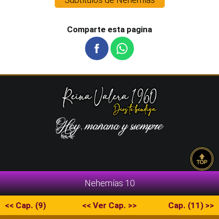
Comparte esta pagina
Nehemías 10
<< Cap. (9)
<< Ver Cap. >>
Cap. (11) >>