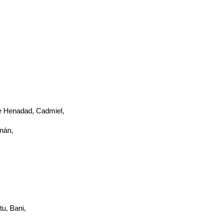
 de Henadad, Cadmiel,
nán,
u, Bani,