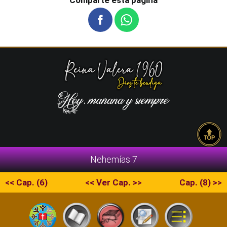
Comparte esta pagina
Nehemías 7
<< Cap. (6)
<< Ver Cap. >>
Cap. (8) >>