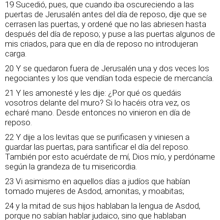
19 Sucedió, pues, que cuando iba oscureciendo a las
puertas de Jerusalén antes del día de reposo, dije que se
cerrasen las puertas, y ordené que no las abriesen hasta
después del día de reposo; y puse a las puertas algunos de
mis criados, para que en día de reposo no introdujeran
carga.
20 Y se quedaron fuera de Jerusalén una y dos veces los
negociantes y los que vendían toda especie de mercancía.
21 Y les amonesté y les dije: ¿Por qué os quedáis
vosotros delante del muro? Si lo hacéis otra vez, os
echaré mano. Desde entonces no vinieron en día de
reposo.
22 Y dije a los levitas que se purificasen y viniesen a
guardar las puertas, para santificar el día del reposo.
También por esto acuérdate de mí, Dios mío, y perdóname
según la grandeza de tu misericordia.
23 Vi asimismo en aquellos días a judíos que habían
tomado mujeres de Asdod, amonitas, y moabitas;
24 y la mitad de sus hijos hablaban la lengua de Asdod,
porque no sabían hablar judaico, sino que hablaban