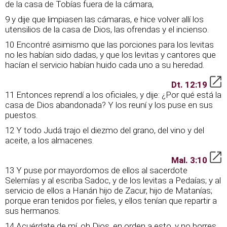
de la casa de Tobías fuera de la cámara,
9 y dije que limpiasen las cámaras, e hice volver allí los
utensilios de la casa de Dios, las ofrendas y el incienso.
10 Encontré asimismo que las porciones para los levitas
no les habían sido dadas, y que los levitas y cantores que
hacían el servicio habían huido cada uno a su heredad.
Dt. 12:19
11 Entonces reprendí a los oficiales, y dije: ¿Por qué está la
casa de Dios abandonada? Y los reuní y los puse en sus
puestos.
12 Y todo Judá trajo el diezmo del grano, del vino y del
aceite, a los almacenes.
Mal. 3:10
13 Y puse por mayordomos de ellos al sacerdote
Selemías y al escriba Sadoc, y de los levitas a Pedaías; y al
servicio de ellos a Hanán hijo de Zacur, hijo de Matanías;
porque eran tenidos por fieles, y ellos tenían que repartir a
sus hermanos.
14 Acuérdate de mí, oh Dios, en orden a esto, y no borres