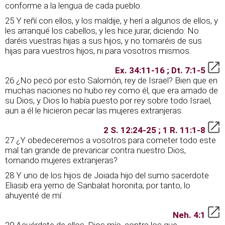
conforme a la lengua de cada pueblo.
25 Y reñí con ellos, y los maldije, y herí a algunos de ellos, y
les arranqué los cabellos, y les hice jurar, diciendo: No
daréis vuestras hijas a sus hijos, y no tomaréis de sus
hijas para vuestros hijos, ni para vosotros mismos.
Ex. 34:11-16 ; Dt. 7:1-5
26 ¿No pecó por esto Salomón, rey de Israel? Bien que en
muchas naciones no hubo rey como él, que era amado de
su Dios, y Dios lo había puesto por rey sobre todo Israel,
aun a él le hicieron pecar las mujeres extranjeras.
2 S. 12:24-25 ; 1 R. 11:1-8
27 ¿Y obedeceremos a vosotros para cometer todo este
mal tan grande de prevaricar contra nuestro Dios,
tomando mujeres extranjeras?
28 Y uno de los hijos de Joiada hijo del sumo sacerdote
Eliasib era yerno de Sanbalat horonita; por tanto, lo
ahuyenté de mí.
Neh. 4:1