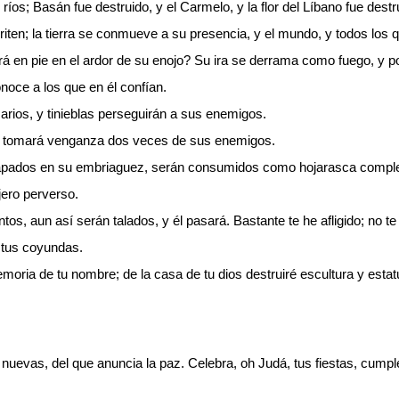
íos; Basán fue destruido, y el Carmelo, y la flor del Líbano fue destr
riten; la tierra se conmueve a su presencia, y el mundo, y todos los q
 en pie en el ardor de su enojo? Su ira se derrama como fuego, y po
onoce a los que en él confían.
ios, y tinieblas perseguirán a sus enemigos.
o tomará venganza dos veces de sus enemigos.
papados en su embriaguez, serán consumidos como hojarasca compl
jero perverso.
s, aun así serán talados, y él pasará. Bastante te he afligido; no te 
 tus coyundas.
a de tu nombre; de la casa de tu dios destruiré escultura y estatua d
nuevas, del que anuncia la paz. Celebra, oh Judá, tus fiestas, cumpl