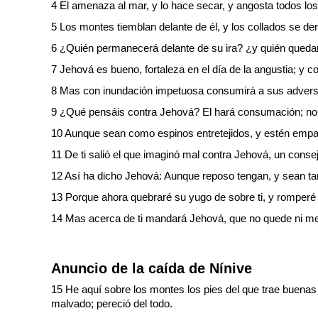
4 El amenaza al mar, y lo hace secar, y angosta todos los r
5 Los montes tiemblan delante de él, y los collados se der
6 ¿Quién permanecerá delante de su ira? ¿y quién quedará
7 Jehová es bueno, fortaleza en el día de la angustia; y c
8 Mas con inundación impetuosa consumirá a sus adversar
9 ¿Qué pensáis contra Jehová? El hará consumación; n
10 Aunque sean como espinos entretejidos, y estén em
11 De ti salió el que imaginó mal contra Jehová, un conse
12 Así ha dicho Jehová: Aunque reposo tengan, y sean tanto
13 Porque ahora quebraré su yugo de sobre ti, y romperé
14 Mas acerca de ti mandará Jehová, que no quede ni memori
Anuncio de la caída de Nínive
15 He aquí sobre los montes los pies del que trae buenas 
malvado; pereció del todo.