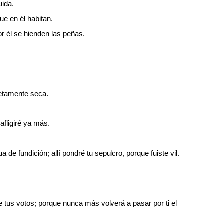
uida.
ue en él habitan.
r él se hienden las peñas.
etamente seca.
afligiré ya más.
e fundición; allí pondré tu sepulcro, porque fuiste vil.
e tus votos; porque nunca más volverá a pasar por ti el