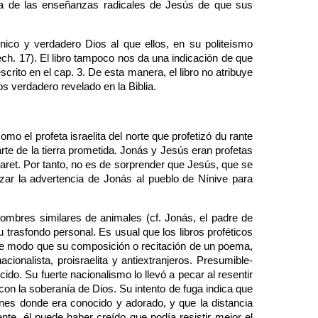
ana de las enseñanzas radicales de Jesús de que sus
nico y verdadero Dios al que ellos, en su politeísmo
ch. 17). El libro tampoco nos da una indicación de que
rito en el cap. 3. De esta manera, el libro no atribuye
s verdadero revelado en la Biblia.
o el profeta israelita del norte que profetizó du rante
arte de la tierra prometida. Jonás y Jesús eran profetas
azaret. Por tanto, no es de sorprender que Jesús, que se
lizar la advertencia de Jonás al pueblo de Nínive para
ombres similares de animales (cf. Jonás, el padre de
 trasfondo personal. Es usual que los libros proféticos
 de modo que su composición o recitación de un poema,
cionalista, proisraelita y antiextranjeros. Presumible-
ido. Su fuerte nacionalismo lo llevó a pecar al resentir
con la soberanía de Dios. Su intento de fuga indica que
es donde era conocido y adorado, y que la distancia
ente, él puede haber creído que podía resistir mejor el