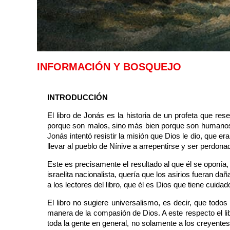
INFORMACIÓN Y BOSQUEJO
INTRODUCCIÓN
El libro de Jonás es la historia de un profeta que r
porque son malos, sino más bien porque son humanos, 
Jonás intentó resistir la misión que Dios le dio, que e
llevar al pueblo de Nínive a arrepentirse y ser perdona
Este es precisamente el resultado al que él se oponía,
israelita nacionalista, quería que los asirios fueran d
a los lectores del libro, que él es Dios que tiene cuid
El libro no sugiere universalismo, es decir, que tod
manera de la compasión de Dios. A este respecto el li
toda la gente en general, no solamente a los creyentes