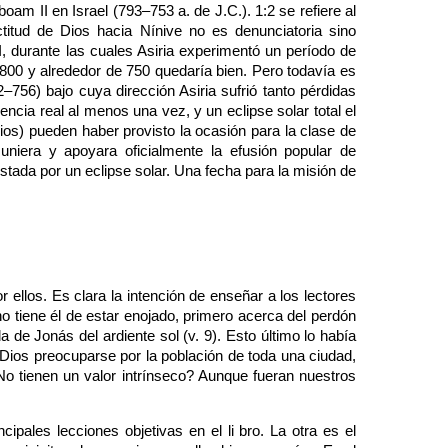
am II en Israel (793–753 a. de J.C.). 1:2 se refiere al
titud de Dios hacia Nínive no es denunciatoria sino
I, durante las cuales Asiria experimentó un período de
e 800 y alrededor de 750 quedaría bien. Pero todavía es
–756) bajo cuya dirección Asiria sufrió tanto pérdidas
ncia real al menos una vez, y un eclipse solar total el
ios) pueden haber provisto la ocasión para la clase de
uniera y apoyara oficialmente la efusión popular de
stada por un eclipse solar. Una fecha para la misión de
ellos. Es clara la intención de enseñar a los lectores
ho tiene él de estar enojado, primero acerca del perdón
 de Jonás del ardiente sol (v. 9). Esto último lo había
 Dios preocuparse por la población de toda una ciudad,
No tienen un valor intrínseco? Aunque fueran nuestros
ipales lecciones objetivas en el li bro. La otra es el