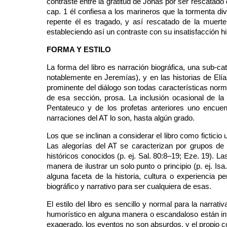
contraste entre la gratitud de Jonás por ser rescatado 
cap. 1 él confiesa a los marineros que la tormenta d
repente él es tragado, y así rescatado de la muerte,
estableciendo así un contraste con su insatisfacción hip
FORMA Y ESTILO
La forma del libro es narración biográfica, una sub-ca
notablemente en Jeremías), y en las historias de Elía
prominente del diálogo son todas características norma
de esa sección, prosa. La inclusión ocasional de la 
Pentateuco y de los profetas anteriores uno encue
narraciones del AT lo son, hasta algún grado.
Los que se inclinan a considerar el libro como fictici
Las alegorías del AT se caracterizan por grupos de 
históricos conocidos (p. ej. Sal. 80:8–19; Eze. 19). 
manera de ilustrar un solo punto o principio (p. ej. I
alguna faceta de la historia, cultura o experiencia 
biográfico y narrativo para ser cualquiera de esas.
El estilo del libro es sencillo y normal para la narra
humorístico en alguna manera o escandaloso están inte
exagerado, los eventos no son absurdos, y el propio c