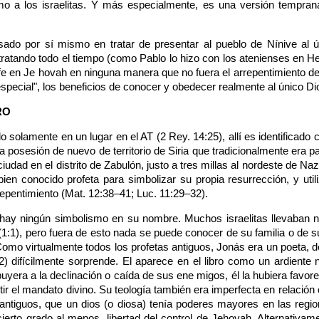
 como a los israelitas. Y más especialmente, es una versión tempr
sado por sí mismo en tratar de presentar al pueblo de Nínive al ú
atando todo el tiempo (como Pablo lo hizo con los atenienses en He
 fe en Je hovah en ninguna manera que no fuera el arrepentimiento desc
special", los beneficios de conocer y obedecer realmente al único Dio
RO
olamente en un lugar en el AT (2 Rey. 14:25), allí es identificado com
a posesión de nuevo de territorio de Siria que tradicionalmente era p
ciudad en el distrito de Zabulón, justo a tres millas al nordeste de N
bien conocido profeta para simbolizar su propia resurrección, y uti
repentimiento (Mat. 12:38–41; Luc. 11:29–32).
 hay ningún simbolismo en su nombre. Muchos israelitas llevaban n
1:1), pero fuera de esto nada se puede conocer de su familia o de su
 Como virtualmente todos los profetas antiguos, Jonás era un poeta,
) difícilmente sorprende. El aparece en el libro como un ardiente na
uyera a la declinación o caída de sus ene migos, él la hubiera favorec
r el mandato divino. Su teología también era imperfecta en relación 
iguos, que un dios (o diosa) tenía poderes mayores en las region
cierto grado al menos, libertad del control de Jehovah. Alternativam