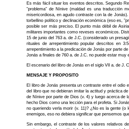
Es más fácil situar los eventos descritos. Segundo Rey
"problema" de Nínive (maldad es una traducción men
misericordiosa, en agudo contraste con la de Jonás). 
torbellino político y declinación económica (eso es, "
posible ser más preciso. El punto más débil de Asiria
militares importantes como reveses económicos. Disturb
15 de junio del 763 a. de J.C. (considerado un presag
rituales de arrepentimiento popular descritos en 3
arrepentimiento a la predicación de Jonás por parte de
Jonás a finales de 760 a. de J.C. no puede estar muy 
El escenario del libro de Jonás en el siglo VII a. de J. C
MENSAJE Y PROPOSITO
El libro de Jonás presenta un contraste entre el odio
del libro que no debieran imitar la actitud y práctica
de Nínive por parte de Dios (v. 4) y luego acerca de l
hecho Dios como una lección para el profeta. Si Jonás
no queriendo verla morir (v. 11)? ¿No es la gente (o
enemigos, eso no debiera significar que pensemos q
Sin embargo, el contraste de los valores relativos de