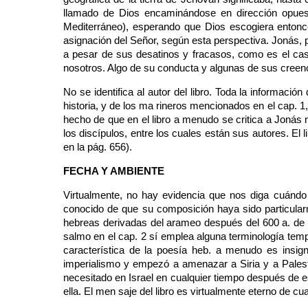
llamado de Dios encaminándose en dirección opuesta
Mediterráneo), esperando que Dios escogiera entonces 
asignación del Señor, según esta perspectiva. Jonás, 
a pesar de sus desatinos y fracasos, como es el caso
nosotros. Algo de su conducta y algunas de sus creenci
No se identifica al autor del libro. Toda la informaci
historia, y de los ma rineros mencionados en el cap. 1,
hecho de que en el libro a menudo se critica a Jonás n
los discípulos, entre los cuales están sus autores. El 
en la pág. 656).
FECHA Y AMBIENTE
Virtualmente, no hay evidencia que nos diga cuándo
conocido de que su composición haya sido particular
hebreas derivadas del arameo después del 600 a. de J
salmo en el cap. 2 sí emplea alguna terminología tempr
característica de la poesía heb. a menudo es insigni
imperialismo y empezó a amenazar a Siria y a Palesti
necesitado en Israel en cualquier tiempo después de e
ella. El men saje del libro es virtualmente eterno de cu