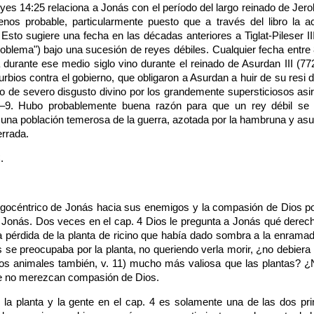
es 14:25 relaciona a Jonás con el período del largo reinado de Jerobo
os probable, particularmente puesto que a través del libro la ac
Esto sugiere una fecha en las décadas anteriores a Tiglat-Pileser II
problema") bajo una sucesión de reyes débiles. Cualquier fecha entr
 durante ese medio siglo vino durante el reinado de Asurdan III (772
ios contra el gobierno, que obligaron a Asurdan a huir de su resi de
io de severo disgusto divino por los grandemente supersticiosos asir
:5–9. Hubo probablemente buena razón para que un rey débil se 
 una población temerosa de la guerra, azotada por la hambruna y asu
errada.
.
 egocéntrico de Jonás hacia sus enemigos y la compasión de Dios por 
 de Jonás. Dos veces en el cap. 4 Dios le pregunta a Jonás qué derec
a pérdida de la planta de ricino que había dado sombra a la enramada
 se preocupaba por la planta, no queriendo verla morir, ¿no debiera
 los animales también, v. 11) mucho más valiosa que las plantas? ¿
ue no merezcan compasión de Dios.
 la planta y la gente en el cap. 4 es solamente una de las dos princ