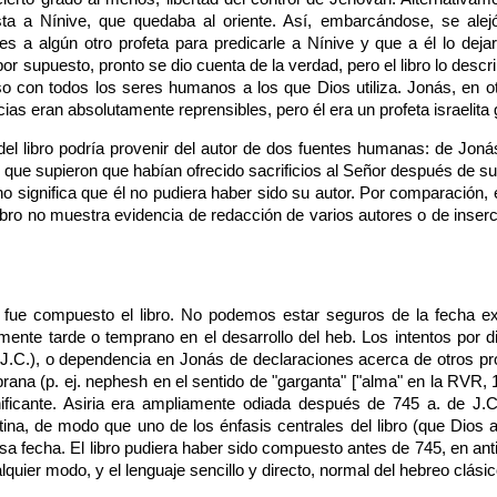
 a Nínive, que quedaba al oriente. Así, embarcándose, se alejó
a algún otro profeta para predicarle a Nínive y que a él lo dejara
por supuesto, pronto se dio cuenta de la verdad, pero el libro lo de
 con todos los seres humanos a los que Dios utiliza. Jonás, en ot
as eran absolutamente reprensibles, pero él era un profeta israelita 
ón del libro podría provenir del autor de dos fuentes humanas: de Jo
 que supieron que habían ofrecido sacrificios al Señor después de su 
o significa que él no pudiera haber sido su autor. Por comparación,
libro no muestra evidencia de redacción de varios autores o de inserc
 fue compuesto el libro. No podemos estar seguros de la fecha ex
mente tarde o temprano en el desarrollo del heb. Los intentos por 
.C.), o dependencia en Jonás de declaraciones acerca de otros pro
ana (p. ej. nephesh en el sentido de "garganta" ["alma" en la RVR, 196
ficante. Asiria era ampliamente odiada después de 745 a. de J.C., 
na, de modo que uno de los énfasis centrales del libro (que Dios 
sa fecha. El libro pudiera haber sido compuesto antes de 745, en an
alquier modo, y el lenguaje sencillo y directo, normal del hebreo clásic