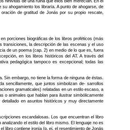
os ninivitas de una ruina que ellos bien merecían. En el
 su ahogamiento los libraría. A punto de ahogarse, de
e oración de gratitud de Jonás por su propio rescate,
 en porciones biográficas de los libros proféticos (más
s transiciones, la descripción de las escenas y el uso
encia de un poema (cap. 2) en medio de lo que es, fuera
epción, en los libros históricos del AT. A través del
ativa pedagógica tampoco es excepcional; todas las
la. Sin embargo, no tiene la forma de ninguna de éstas.
a sencillamente, que juntos simbolizan de- sarrollos
aciones gramaticales) relatadas en un estilo escaso, a
ntas o animales que hablan para ilustrar simbólicamente
 y detallado en asuntos históricos y muy directamente
descripciones escandalosas. Los que encuentran el libro
nalizando el estilo del libro mismo. El lenguaje no es
ibro contiene ironía (p. ej. el resentimiento de Jonás