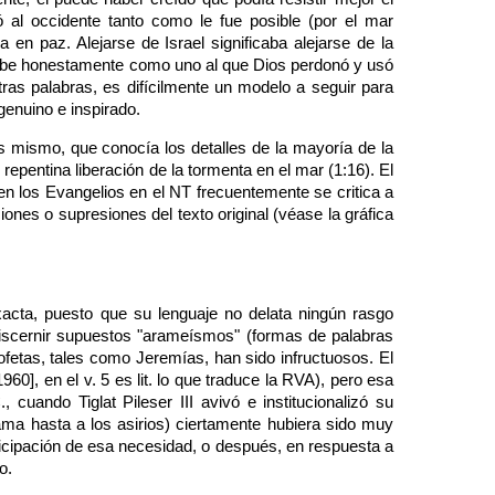
 al occidente tanto como le fue posible (por el mar
 en paz. Alejarse de Israel significaba alejarse de la
scribe honestamente como uno al que Dios perdonó y usó
ras palabras, es difícilmente un modelo a seguir para
genuino e inspirado.
nás mismo, que conocía los detalles de la mayoría de la
repentina liberación de la tormenta en el mar (1:16). El
 en los Evangelios en el NT frecuentemente se critica a
iones o supresiones del texto original (véase la gráfica
acta, puesto que su lenguaje no delata ningún rasgo
discernir supuestos "arameísmos" (formas de palabras
fetas, tales como Jeremías, han sido infructuosos. El
0], en el v. 5 es lit. lo que traduce la RVA), pero esa
cuando Tiglat Pileser III avivó e institucionalizó su
ama hasta a los asirios) ciertamente hubiera sido muy
ticipación de esa necesidad, o después, en respuesta a
o.