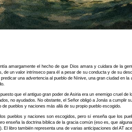
esentía amargamente el hecho de que Dios amara y cuidara de la ge
de un valor intrínseco para él a pesar de su conducta y de su des
ra predicar una advertencia al pueblo de Nínive, una gran ciudad en la
do.
 puesto que el antiguo gran poder de Asiria era un enemigo cruel de l
añados, no ayudados. No obstante, el Señor obligó a Jonás a cumplir s
ado de pueblos y naciones más allá de su propio pueblo escogido.
os los pueblos y naciones son escogidos, pero sí enseña que los pue
bro enseña la doctrina bíblica de la gracia común (eso es, que algun
). El libro también representa una de varias anticipaciones del AT ace