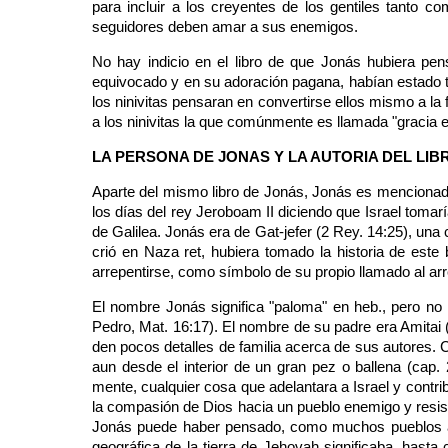
para incluir a los creyentes de los gentiles tanto
seguidores deben amar a sus enemigos.
No hay indicio en el libro de que Jonás hubiera pen
equivocado y en su adoración pagana, habían estado tr
los ninivitas pensaran en convertirse ellos mismo a la
a los ninivitas la que comúnmente es llamada "gracia e
LA PERSONA DE JONAS Y LA AUTORIA DEL LIB
Aparte del mismo libro de Jonás, Jonás es mencionado s
los días del rey Jeroboam II diciendo que Israel tomarí
de Galilea. Jonás era de Gat-jefer (2 Rey. 14:25), una 
crió en Naza ret, hubiera tomado la historia de este 
arrepentirse, como símbolo de su propio llamado al ar
El nombre Jonás significa "paloma" en heb., pero no
Pedro, Mat. 16:17). El nombre de su padre era Amitai (
den pocos detalles de familia acerca de sus autores.
aun desde el interior de un gran pez o ballena (cap. 2
mente, cualquier cosa que adelantara a Israel y contrib
la compasión de Dios hacia un pueblo enemigo y resisti
Jonás puede haber pensado, como muchos pueblos ant
geográfica de la tierra de Jehovah significaba, hasta 