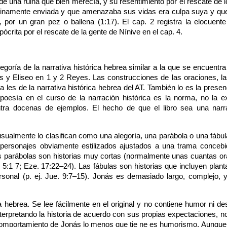
de una ruina que bien merecía, y su resentimiento por el rescate de l
ivinamente enviada y que amenazaba sus vidas era culpa suya y que
 por un gran pez o ballena (1:17). El cap. 2 registra la elocuent
ócrita por el rescate de la gente de Nínive en el cap. 4.
tegoría de la narrativa histórica hebrea similar a la que se encuentra
s y Eliseo en 1 y 2 Reyes. Las construcciones de las oraciones, la
 les de la narrativa histórica hebrea del AT. También lo es la pres
poesía en el curso de la narración histórica es la norma, no la exc
ntra docenas de ejemplos. El hecho de que el libro sea una narr
o usualmente lo clasifican como una alegoría, una parábola o una fábu
personajes obviamente estilizados ajustados a una trama concebid
Las parábolas son historias muy cortas (normalmente unas cuantas or
sa. 5:1 7; Eze. 17:22–24). Las fábulas son historias que incluyen pla
personal (p. ej. Jue. 9:7–15). Jonás es demasiado largo, complejo,
tiva hebrea. Se lee fácilmente en el original y no contiene humor ni 
rpretando la historia de acuerdo con sus propias expectaciones, no a
omportamiento de Jonás lo menos que tie ne es humorismo. Aunque el l