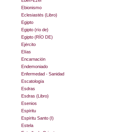
Eben-Ezer
Ebionismo
Eclesiastés (Libro)
Egipto
Egipto (río de)
Egipto (RÍO DE)
Ejército
Elías
Encarnación
Endemoniado
Enfermedad - Sanidad
Escatología
Esdras
Esdras (Libro)
Esenios
Espíritu
Espíritu Santo (I)
Estela