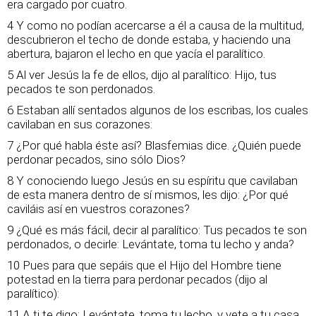
era cargado por cuatro.
4 Y como no podían acercarse a él a causa de la multitud,
descubrieron el techo de donde estaba, y haciendo una
abertura, bajaron el lecho en que yacía el paralítico.
5 Al ver Jesús la fe de ellos, dijo al paralítico: Hijo, tus
pecados te son perdonados.
6 Estaban allí sentados algunos de los escribas, los cuales
cavilaban en sus corazones:
7 ¿Por qué habla éste así? Blasfemias dice. ¿Quién puede
perdonar pecados, sino sólo Dios?
8 Y conociendo luego Jesús en su espíritu que cavilaban
de esta manera dentro de sí mismos, les dijo: ¿Por qué
caviláis así en vuestros corazones?
9 ¿Qué es más fácil, decir al paralítico: Tus pecados te son
perdonados, o decirle: Levántate, toma tu lecho y anda?
10 Pues para que sepáis que el Hijo del Hombre tiene
potestad en la tierra para perdonar pecados (dijo al
paralítico):
11 A ti te digo: Levántate, toma tu lecho, y vete a tu casa.