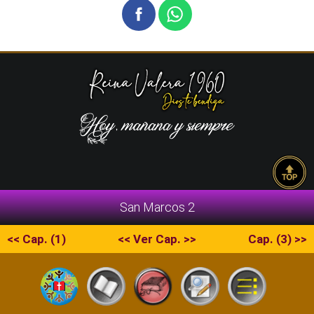
San Marcos 2
<< Cap. (1)
<< Ver Cap. >>
Cap. (3) >>
Copyright © 2026 La Escritura | RVR1960