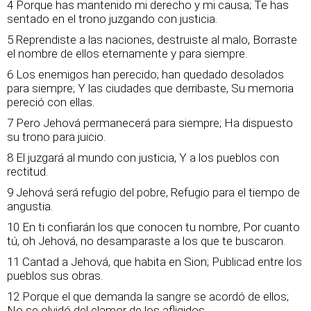
4 Porque has mantenido mi derecho y mi causa; Te has
sentado en el trono juzgando con justicia.
5 Reprendiste a las naciones, destruiste al malo, Borraste
el nombre de ellos eternamente y para siempre.
6 Los enemigos han perecido; han quedado desolados
para siempre; Y las ciudades que derribaste, Su memoria
pereció con ellas.
7 Pero Jehová permanecerá para siempre; Ha dispuesto
su trono para juicio.
8 El juzgará al mundo con justicia, Y a los pueblos con
rectitud.
9 Jehová será refugio del pobre, Refugio para el tiempo de
angustia.
10 En ti confiarán los que conocen tu nombre, Por cuanto
tú, oh Jehová, no desamparaste a los que te buscaron.
11 Cantad a Jehová, que habita en Sion; Publicad entre los
pueblos sus obras.
12 Porque el que demanda la sangre se acordó de ellos;
No se olvidó del clamor de los afligidos.