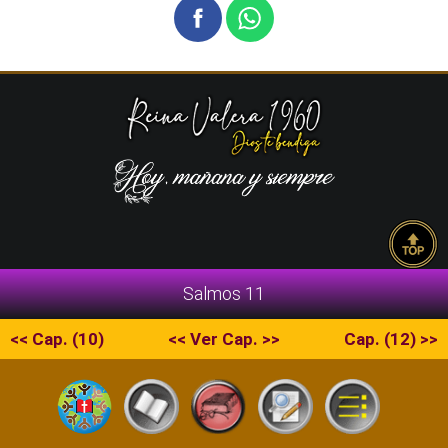
Salmos 11
<< Cap. (10)
<< Ver Cap. >>
Cap. (12) >>
Copyright © 2026 La Escritura | RVR1960