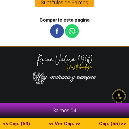
Subtítulos de Salmos
Comparte esta pagina
Salmos 54
<< Cap. (53)
<< Ver Cap. >>
Cap. (55) >>