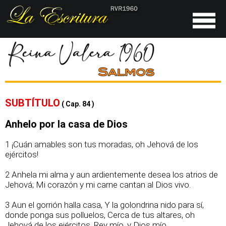
SUBTÍTULO
( Cap. 84 )
Anhelo por la casa de Dios
1 ¡Cuán amables son tus moradas, oh Jehová de los
ejércitos!
2 Anhela mi alma y aun ardientemente desea los atrios de
Jehová; Mi corazón y mi carne cantan al Dios vivo.
3 Aun el gorrión halla casa, Y la golondrina nido para sí,
donde ponga sus polluelos, Cerca de tus altares, oh
Jehová de los ejércitos, Rey mío, y Dios mío.