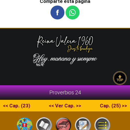
Comparte esta pagina
Proverbios 24
<< Cap. (23)
<< Ver Cap. >>
Cap. (25) >>