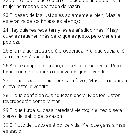
22 Como zarcillo de oro en el hocico de un cerdo Es la
mujer hermosa y apartada de razón.
23 El deseo de los justos es solamente el bien; Mas la
esperanza de los impíos es el enojo.
24 Hay quienes reparten, y les es añadido más; Y hay
quienes retienen más de lo que es justo, pero vienen a
pobreza.
25 El alma generosa será prosperada; Y el que saciare, él
también será saciado.
26 Al que acapara el grano, el pueblo lo maldecirá; Pero
bendición será sobre la cabeza del que lo vende.
27 El que procura el bien buscará favor; Mas al que busca
el mal, éste le vendrá.
28 El que confía en sus riquezas caerá; Mas los justos
reverdecerán como ramas.
29 El que turba su casa heredará viento; Y el necio será
siervo del sabio de corazón.
30 El fruto del justo es árbol de vida; Y el que gana almas
es sabio.