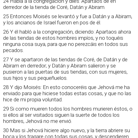
24 Habla a la congregación y diles: Apartaos de en
derredor de la tienda de Coré, Datán y Abiram.
25 Entonces Moisés se levantó y fue a Datán y a Abiram,
y los ancianos de Israel fueron en pos de él.
26 Y él habló a la congregación, diciendo: Apartaos ahora
de las tiendas de estos hombres impíos, y no toquéis
ninguna cosa suya, para que no perezcáis en todos sus
pecados.
27 Y se apartaron de las tiendas de Coré, de Datán y de
Abiram en derredor; y Datán y Abiram salieron y se
pusieron a las puertas de sus tiendas, con sus mujeres,
sus hijos y sus pequeñuelos.
28 Y dijo Moisés: En esto conoceréis que Jehová me ha
enviado para que hiciese todas estas cosas, y que no las
hice de mi propia voluntad.
29 Si como mueren todos los hombres murieren éstos, o
si ellos al ser visitados siguen la suerte de todos los
hombres, Jehová no me envió.
30 Mas si Jehová hiciere algo nuevo, y la tierra abriere su
boca y los tragare con todas sus cosas, y descendieren