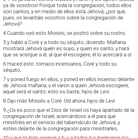
ya de vosotros! Porque toda la congregación, todos ellos
son santos, y en medio de ellos está Jehová; ¿por qué,
pues, os levantáis vosotros sobre la congregación de
Jehová?
4 Cuando oyó esto Moisés, se postró sobre su rostro;
5 y habló a Coré y a todo su séquito, diciendo: Mañana
mostrará Jehová quién es suyo, y quién es santo, y hará
que se acerque a él; al que él escogiere, él lo acercará a sí.
6 Haced esto: tomaos incensarios, Coré y todo su
séquito,
7 y poned fuego en ellos, y poned en ellos incienso delante
de Jehová mañana; y el varón a quien Jehová escogiere,
aquel será el santo; esto os baste, hijos de Leví.
8 Dijo más Moisés a Coré: Oíd ahora, hijos de Leví:
9 ¿Os es poco que el Dios de Israel os haya apartado de la
congregación de Israel, acercándoos a él para que
ministréis en el servicio del tabernáculo de Jehová, y
estéis delante de la congregación para ministrarles,
10 y que te hizo acercar a ti, y a todos tus hermanos los