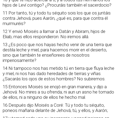
hijos de Leví contigo? ¿Procuráis también el sacerdocio?
11 Por tanto, tú y todo tu séquito sois los que os juntáis
contra Jehová; pues Aarón, ¿qué es, para que contra él
murmuréis?
12 Y envió Moisés a llamar a Datán y Abiram, hijos de
Eliab; mas ellos respondieron: No iremos allá.
13 ¿Es poco que nos hayas hecho venir de una tierra que
destila leche y miel, para hacernos morir en el desierto,
sino que también te enseñorees de nosotros
imperiosamente?
14 Ni tampoco nos has metido tú en tierra que fluya leche
y miel, ni nos has dado heredades de tierras y viñas.
¿Sacarás los ojos de estos hombres? No subiremos.
15 Entonces Moisés se enojó en gran manera, y dijo a
Jehová: No mires a su ofrenda; ni aun un asno he tomado
de ellos, ni a ninguno de ellos he hecho mal.
16 Después dijo Moisés a Coré: Tú y todo tu séquito,
poneos mañana delante de Jehová; tú, y ellos, y Aarón;