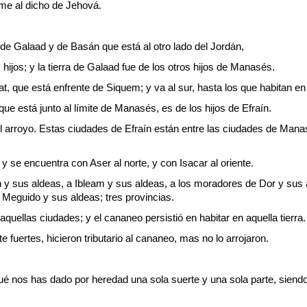
rme al dicho de Jehová.
de Galaad y de Basán que está al otro lado del Jordán,
ijos; y la tierra de Galaad fue de los otros hijos de Manasés.
t, que está enfrente de Siquem; y va al sur, hasta los que habitan en
e está junto al límite de Manasés, es de los hijos de Efraín.
del arroyo. Estas ciudades de Efraín están entre las ciudades de Man
; y se encuentra con Aser al norte, y con Isacar al oriente.
y sus aldeas, a Ibleam y sus aldeas, a los moradores de Dor y sus a
Meguido y sus aldeas; tres provincias.
quellas ciudades; y el cananeo persistió en habitar en aquella tierra.
e fuertes, hicieron tributario al cananeo, mas no lo arrojaron.
qué nos has dado por heredad una sola suerte y una sola parte, sien