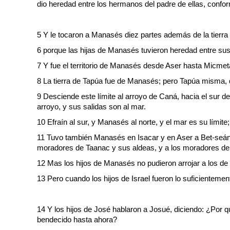
dio heredad entre los hermanos del padre de ellas, confo
5 Y le tocaron a Manasés diez partes además de la tierra 
6 porque las hijas de Manasés tuvieron heredad entre sus h
7 Y fue el territorio de Manasés desde Aser hasta Micmeta
8 La tierra de Tapúa fue de Manasés; pero Tapúa misma, qu
9 Desciende este límite al arroyo de Caná, hacia el sur 
arroyo, y sus salidas son al mar.
10 Efraín al sur, y Manasés al norte, y el mar es su límite
11 Tuvo también Manasés en Isacar y en Aser a Bet-seán 
moradores de Taanac y sus aldeas, y a los moradores de 
12 Mas los hijos de Manasés no pudieron arrojar a los de a
13 Pero cuando los hijos de Israel fueron lo suficientement
14 Y los hijos de José hablaron a Josué, diciendo: ¿Por 
bendecido hasta ahora?