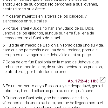
enorgullece de su coraza: No perdonéis a sus jóvenes,
destruid todo su ejército.
4 Y caerán muertos en la tierra de los caldeos, y
alanceados en sus calles.
5 Porque Israel y Judá no han enviudado de su Dios,
Jehová de los ejércitos, aunque su tierra fue llena de
pecado contra el Santo de Israel.
6 Huid de en medio de Babilonia, y librad cada uno su vida,
para que no perezcáis a causa de su maldad; porque el
tiempo es de venganza de Jehová; le dará su pago.
7 Copa de oro fue Babilonia en la mano de Jehová, que
embriagó a toda la tierra; de su vino bebieron los pueblos;
se aturdieron, por tanto, las naciones.
Ap. 17:2-4 ; 18:3
8 En un momento cayó Babilonia, y se despedazó; gemid
sobre ella; tomad bálsamo para su dolor, quizá sane.
9 Curamos a Babilonia, y no ha sanado; dejadla, y
vámonos cada uno a su tierra; porque ha llegado hasta el
cielo su juicio, y se ha alzado hasta las nubes.