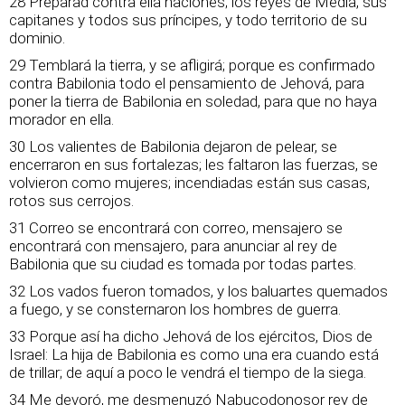
28 Preparad contra ella naciones; los reyes de Media, sus
capitanes y todos sus príncipes, y todo territorio de su
dominio.
29 Temblará la tierra, y se afligirá; porque es confirmado
contra Babilonia todo el pensamiento de Jehová, para
poner la tierra de Babilonia en soledad, para que no haya
morador en ella.
30 Los valientes de Babilonia dejaron de pelear, se
encerraron en sus fortalezas; les faltaron las fuerzas, se
volvieron como mujeres; incendiadas están sus casas,
rotos sus cerrojos.
31 Correo se encontrará con correo, mensajero se
encontrará con mensajero, para anunciar al rey de
Babilonia que su ciudad es tomada por todas partes.
32 Los vados fueron tomados, y los baluartes quemados
a fuego, y se consternaron los hombres de guerra.
33 Porque así ha dicho Jehová de los ejércitos, Dios de
Israel: La hija de Babilonia es como una era cuando está
de trillar; de aquí a poco le vendrá el tiempo de la siega.
34 Me devoró, me desmenuzó Nabucodonosor rey de