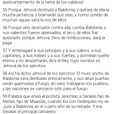
quebrantamiento de la tierra de los caldeos!
55 Porque Jehová destruirá a Babilonia, y quitará de ella la
mucha jactancia; y bramarán sus olas, y como sonido de
muchas aguas será la voz de ellos.
56 Porque vino destruidor contra ella, contra Babilonia, y
sus valientes fueron apresados; el arco de ellos fue
quebrado; porque Jehová, Dios de retribuciones, dará la
paga.
57 Y embriagaré a sus príncipes y a sus sabios, a sus
capitanes, a sus nobles y a sus fuertes; y dormirán sueño
eterno y no despertarán, dice el Rey, cuyo nombre es
Jehová de los ejércitos.
58 Así ha dicho Jehová de los ejércitos: El muro ancho de
Babilonia será derribado enteramente, y sus altas puertas
serán quemadas a fuego; en vano trabajaron los pueblos,
y las naciones se cansaron sólo para el fuego.
59 Palabra que envió el profeta Jeremías a Seraías hijo de
Nerías, hijo de Maasías, cuando iba con Sedequías rey de
Judá a Babilonia, en el cuarto año de su reinado. Y era
Seraías el principal camarero.