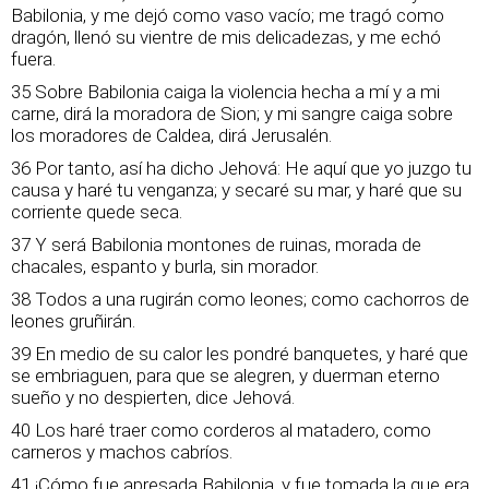
Babilonia, y me dejó como vaso vacío; me tragó como
dragón, llenó su vientre de mis delicadezas, y me echó
fuera.
35 Sobre Babilonia caiga la violencia hecha a mí y a mi
carne, dirá la moradora de Sion; y mi sangre caiga sobre
los moradores de Caldea, dirá Jerusalén.
36 Por tanto, así ha dicho Jehová: He aquí que yo juzgo tu
causa y haré tu venganza; y secaré su mar, y haré que su
corriente quede seca.
37 Y será Babilonia montones de ruinas, morada de
chacales, espanto y burla, sin morador.
38 Todos a una rugirán como leones; como cachorros de
leones gruñirán.
39 En medio de su calor les pondré banquetes, y haré que
se embriaguen, para que se alegren, y duerman eterno
sueño y no despierten, dice Jehová.
40 Los haré traer como corderos al matadero, como
carneros y machos cabríos.
41 ¡Cómo fue apresada Babilonia, y fue tomada la que era