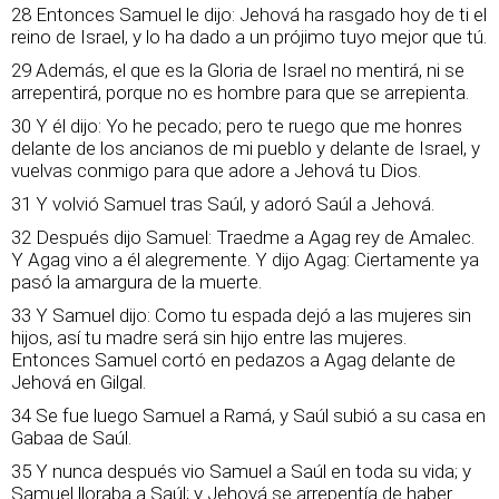
28 Entonces Samuel le dijo: Jehová ha rasgado hoy de ti el
reino de Israel, y lo ha dado a un prójimo tuyo mejor que tú.
29 Además, el que es la Gloria de Israel no mentirá, ni se
arrepentirá, porque no es hombre para que se arrepienta.
30 Y él dijo: Yo he pecado; pero te ruego que me honres
delante de los ancianos de mi pueblo y delante de Israel, y
vuelvas conmigo para que adore a Jehová tu Dios.
31 Y volvió Samuel tras Saúl, y adoró Saúl a Jehová.
32 Después dijo Samuel: Traedme a Agag rey de Amalec.
Y Agag vino a él alegremente. Y dijo Agag: Ciertamente ya
pasó la amargura de la muerte.
33 Y Samuel dijo: Como tu espada dejó a las mujeres sin
hijos, así tu madre será sin hijo entre las mujeres.
Entonces Samuel cortó en pedazos a Agag delante de
Jehová en Gilgal.
34 Se fue luego Samuel a Ramá, y Saúl subió a su casa en
Gabaa de Saúl.
35 Y nunca después vio Samuel a Saúl en toda su vida; y
Samuel lloraba a Saúl; y Jehová se arrepentía de haber