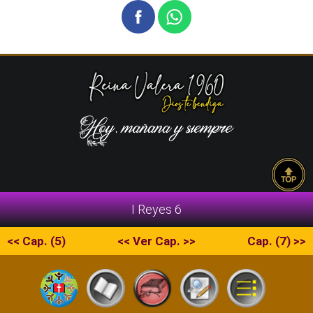
I Reyes 6
<< Cap. (5)
<< Ver Cap. >>
Cap. (7) >>
Copyright © 2026 La Escritura | RVR1960