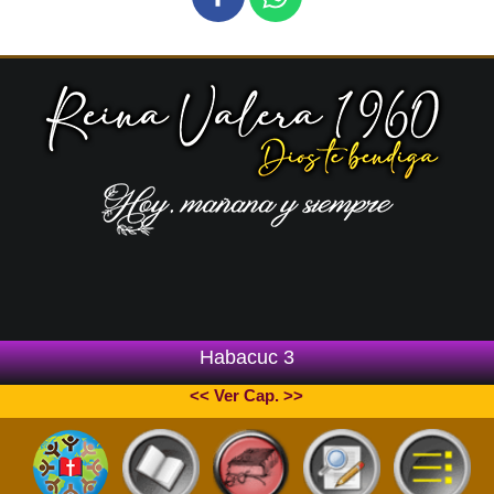
Habacuc 3
<< Ver Cap. >>
Copyright © 2026 La Escritura | RVR1960