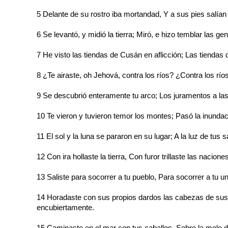
5 Delante de su rostro iba mortandad, Y a sus pies salía
6 Se levantó, y midió la tierra; Miró, e hizo temblar la
7 He visto las tiendas de Cusán en aflicción; Las tiendas 
8 ¿Te airaste, oh Jehová, contra los ríos? ¿Contra los río
9 Se descubrió enteramente tu arco; Los juramentos a las t
10 Te vieron y tuvieron temor los montes; Pasó la inundac
11 El sol y la luna se pararon en su lugar; A la luz de tus 
12 Con ira hollaste la tierra, Con furor trillaste las nacione
13 Saliste para socorrer a tu pueblo, Para socorrer a tu 
14 Horadaste con sus propios dardos las cabezas de sus
encubiertamente.
15 Caminaste en el mar con tus caballos, Sobre la mole 