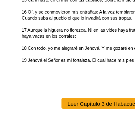
16 Oí, y se conmovieron mis entrañas; A la voz temblaron 
Cuando suba al pueblo el que lo invadirá con sus tropas.
17 Aunque la higuera no florezca, Ni en las vides haya fru
haya vacas en los corrales;
18 Con todo, yo me alegraré en Jehová, Y me gozaré en e
19 Jehová el Señor es mi fortaleza, El cual hace mis pies
Leer Capítulo 3 de Habacuc