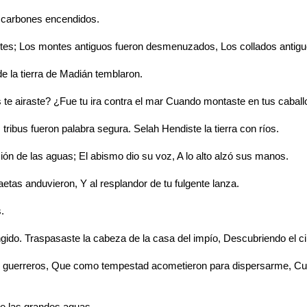
n carbones encendidos.
s gentes; Los montes antiguos fueron desmenuzados, Los collados anti
de la tierra de Madián temblaron.
s te airaste? ¿Fue tu ira contra el mar Cuando montaste en tus caballo
ribus fueron palabra segura. Selah Hendiste la tierra con ríos.
ión de las aguas; El abismo dio su voz, A lo alto alzó sus manos.
saetas anduvieron, Y al resplandor de tu fulgente lanza.
s.
ungido. Traspasaste la cabeza de la casa del impío, Descubriendo el c
 guerreros, Que como tempestad acometieron para dispersarme, Cuy
de las grandes aguas.