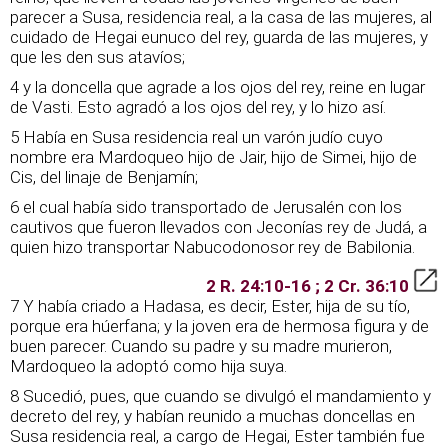
parecer a Susa, residencia real, a la casa de las mujeres, al
cuidado de Hegai eunuco del rey, guarda de las mujeres, y
que les den sus atavíos;
4 y la doncella que agrade a los ojos del rey, reine en lugar
de Vasti. Esto agradó a los ojos del rey, y lo hizo así.
5 Había en Susa residencia real un varón judío cuyo
nombre era Mardoqueo hijo de Jair, hijo de Simei, hijo de
Cis, del linaje de Benjamín;
6 el cual había sido transportado de Jerusalén con los
cautivos que fueron llevados con Jeconías rey de Judá, a
quien hizo transportar Nabucodonosor rey de Babilonia.
2 R. 24:10-16 ; 2 Cr. 36:10
7 Y había criado a Hadasa, es decir, Ester, hija de su tío,
porque era húerfana; y la joven era de hermosa figura y de
buen parecer. Cuando su padre y su madre murieron,
Mardoqueo la adoptó como hija suya.
8 Sucedió, pues, que cuando se divulgó el mandamiento y
decreto del rey, y habían reunido a muchas doncellas en
Susa residencia real, a cargo de Hegai, Ester también fue