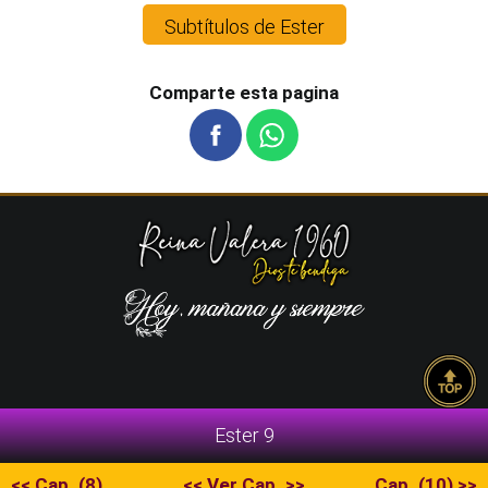
Subtítulos de Ester
Comparte esta pagina
Ester 9
<< Cap. (8)
<< Ver Cap. >>
Cap. (10) >>