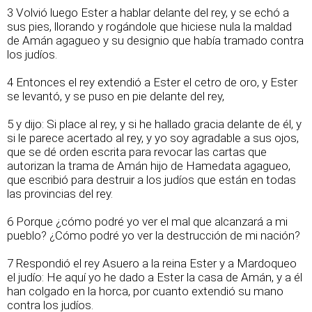
3 Volvió luego Ester a hablar delante del rey, y se echó a
sus pies, llorando y rogándole que hiciese nula la maldad
de Amán agagueo y su designio que había tramado contra
los judíos.
4 Entonces el rey extendió a Ester el cetro de oro, y Ester
se levantó, y se puso en pie delante del rey,
5 y dijo: Si place al rey, y si he hallado gracia delante de él, y
si le parece acertado al rey, y yo soy agradable a sus ojos,
que se dé orden escrita para revocar las cartas que
autorizan la trama de Amán hijo de Hamedata agagueo,
que escribió para destruir a los judíos que están en todas
las provincias del rey.
6 Porque ¿cómo podré yo ver el mal que alcanzará a mi
pueblo? ¿Cómo podré yo ver la destrucción de mi nación?
7 Respondió el rey Asuero a la reina Ester y a Mardoqueo
el judío: He aquí yo he dado a Ester la casa de Amán, y a él
han colgado en la horca, por cuanto extendió su mano
contra los judíos.