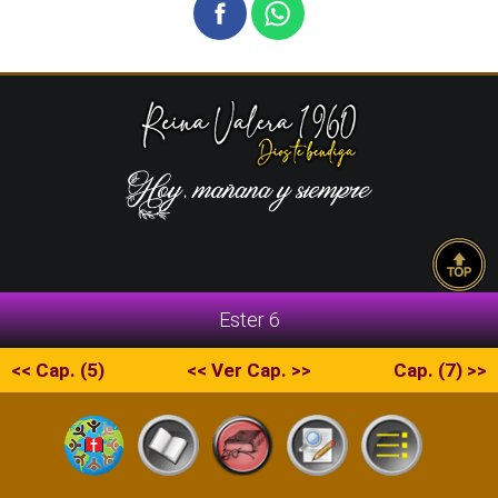
Ester 6
<< Cap. (5)
<< Ver Cap. >>
Cap. (7) >>
Copyright © 2026 La Escritura | RVR1960