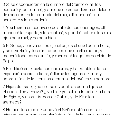
3 Si se escondieren en la cumbre del Carmelo, allí los
buscaré y los tomaré; y aunque se escondieren de delante
de mis ojos en lo profundo del mar, allí mandaré a la
serpiente y los morderá.
4 Y si fueren en cautiverio delante de sus enemigos, allí
mandaré la espada, y los matará; y pondré sobre ellos mis
ojos para mal, y no para bien.
5 El Señor, Jehová de los ejércitos, es el que toca la tierra,
y se derretirá, y llorarán todos los que en ella moran; y
crecerá toda como un río, y mermará luego como el río de
Egipto.
6 El edificó en el cielo sus cámaras, y ha establecido su
expansión sobre la tierra; él llama las aguas del mar, y
sobre la faz de la tierra las derrama; Jehová es su nombre.
7 Hijos de Israel, ¿no me sois vosotros como hijos de
etíopes, dice Jehová? ¿No hice yo subir a Israel de la tierra
de Egipto, y a los filisteos de Caftor, y de Kir a los
arameos?
8 He aquí los ojos de Jehová el Señor están contra el
reino pecador, y yo lo asolaré de la faz de la tierra; mas no